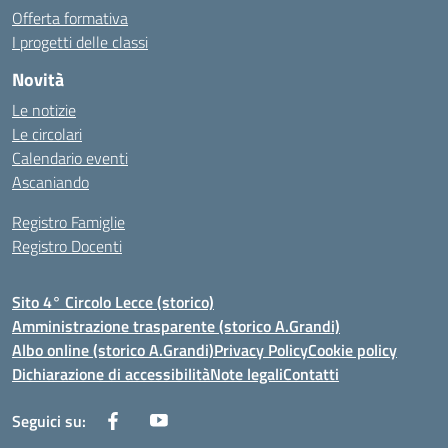
Offerta formativa
I progetti delle classi
Novità
Le notizie
Le circolari
Calendario eventi
Ascaniando
Registro Famiglie
Registro Docenti
Sito 4° Circolo Lecce (storico)
Amministrazione trasparente (storico A.Grandi)
Albo online (storico A.Grandi)
Privacy Policy
Cookie policy
Dichiarazione di accessibilità
Note legali
Contatti
Seguici su: