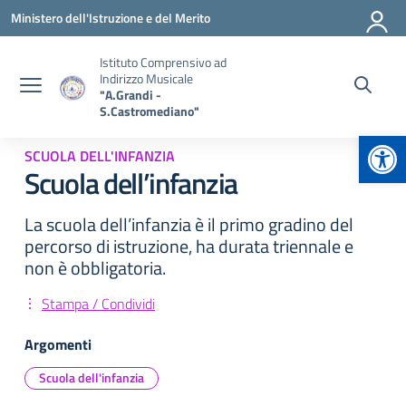
Vai ai contenuti
Vai al menu di navigazione
Vai al footer
Ministero dell'Istruzione e del Merito
Istituto Comprensivo ad
Indirizzo Musicale
"A.Grandi -
S.Castromediano"
Apr
SCUOLA DELL'INFANZIA
Scuola dell’infanzia
La scuola dell’infanzia è il primo gradino del
percorso di istruzione, ha durata triennale e
non è obbligatoria.
Stampa / Condividi
Argomenti
Scuola dell'infanzia